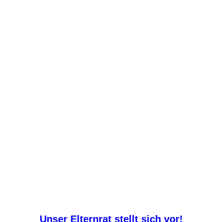
GSS_Maskottchen_Tuete
Unser Elternrat stellt sich vor!